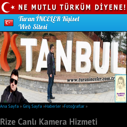
Turan İNCELER Kişisel
Web Sitesi
Ana Sayfa
»
Giriş Sayfa
»
Haberler
»
Fotoğraflar
»
Rize Canlı Kamera Hizmeti