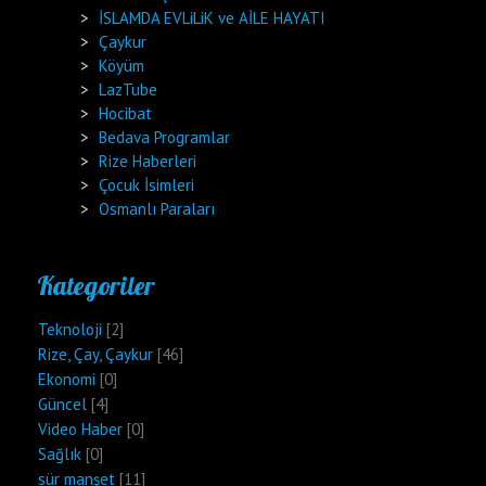
İSLAMDA EVLiLiK ve AİLE HAYATI
Çaykur
Köyüm
LazTube
Hocibat
Bedava Programlar
Rize Haberleri
Çocuk İsimleri
Osmanlı Paraları
Kategoriler
Teknoloji
[2]
Rize, Çay, Çaykur
[46]
Ekonomi
[0]
Güncel
[4]
Video Haber
[0]
Sağlık
[0]
sür manşet
[11]