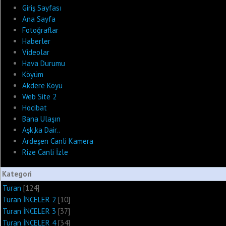
Giriş Sayfası
Ana Sayfa
Fotoğraflar
Haberler
Videolar
Hava Durumu
Köyüm
Akdere Köyü
Web Site 2
Hocibat
Bana Ulaşın
Aşk,ka Dair..
Ardeşen Canli Kamera
Rize Canli İzle
Kategori
Turan
[124]
Turan İNCELER 2
[10]
Turan İNCELER 3
[37]
Turan İNCELER 4
[34]