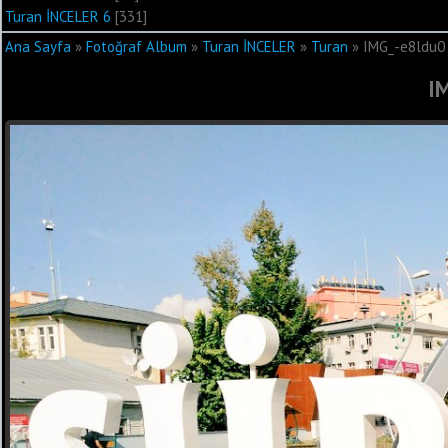
Turan İNCELER 6
[331]
Ana Sayfa
»
Fotoğraf Album
»
Turan İNCELER
»
Turan
» IMG_-e8ldu0
I